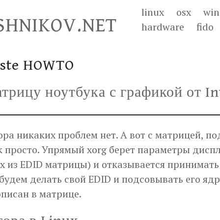
linux
osx
wi
HNIKOV.NET
hardware
fido
aste HOWTO
трицу ноутбука с графикой от In
ра никаких проблем нет. А вот с матрицей, п
так просто. Упрямый xorg берет параметры диспл
их из EDID матрицы) и отказывается принимат
 будем делать свой EDID и подсовывать его ядр
описан в матрице.