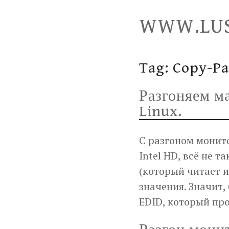
Skip
WWW.LUS
to
content
Tag:
Copy-P
Разгоняем ма
Linux.
С разгоном монито
Intel HD, всё не 
(который читает 
значения. Значит,
EDID, который пр