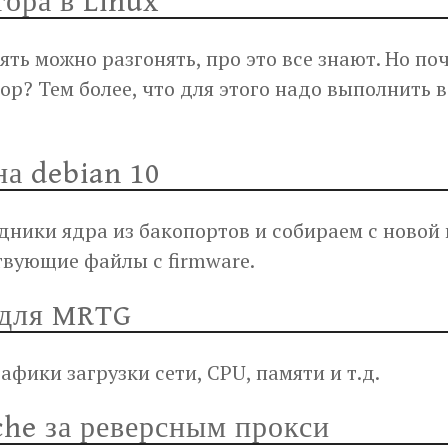
ора в Linux
ть можно разгонять, про это все знают. Но по
ор? Тем более, что для этого надо выполнить 
на debian 10
дники ядра из бакопортов и собираем с новой
твующие файлы с firmware.
 для MRTG
афики загрузки сети, CPU, памяти и т.д.
che за реверсным прокси