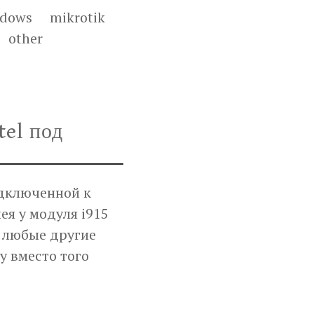
ndows
mikrotik
other
tel под
одключенной к
ея у модуля i915
ь любые другие
у вместо того