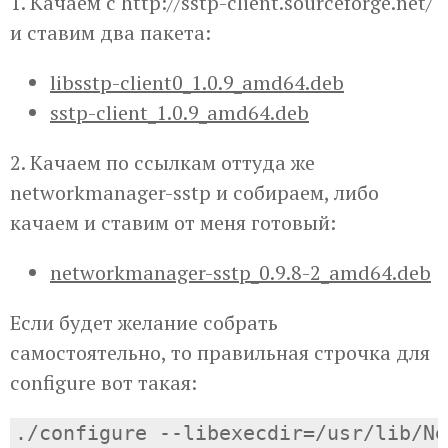
1. Качаем с http://sstp-client.sourceforge.net/
и ставим два пакета:
libsstp-client0_1.0.9_amd64.deb
sstp-client_1.0.9_amd64.deb
2. Качаем по ссылкам оттуда же
networkmanager-sstp и собираем, либо
качаем и ставим от меня готовый:
networkmanager-sstp_0.9.8-2_amd64.deb
Если будет желание собрать
самостоятельно, то правильная строчка для
configure вот такая:
./configure --libexecdir=/usr/lib/Ne