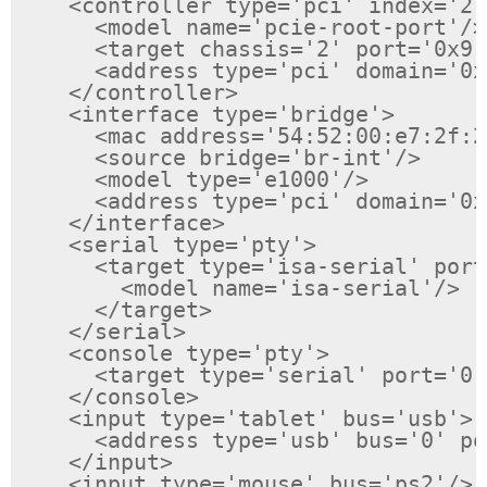
    <controller type='pci' index='2'
      <model name='pcie-root-port'/>

      <target chassis='2' port='0x9'/
      <address type='pci' domain='0x
    </controller>

    <interface type='bridge'>

      <mac address='54:52:00:e7:2f:2
      <source bridge='br-int'/>

      <model type='e1000'/>

      <address type='pci' domain='0x
    </interface>

    <serial type='pty'>

      <target type='isa-serial' port
        <model name='isa-serial'/>

      </target>

    </serial>

    <console type='pty'>

      <target type='serial' port='0'/
    </console>

    <input type='tablet' bus='usb'>

      <address type='usb' bus='0' po
    </input>

    <input type='mouse' bus='ps2'/>
