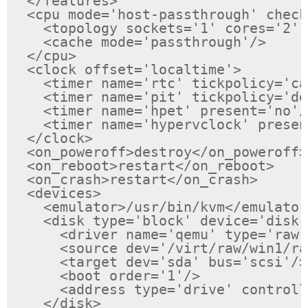
  </features>

  <cpu mode='host-passthrough' check
    <topology sockets='1' cores='2' 
    <cache mode='passthrough'/>

  </cpu>

  <clock offset='localtime'>

    <timer name='rtc' tickpolicy='ca
    <timer name='pit' tickpolicy='de
    <timer name='hpet' present='no'/>
    <timer name='hypervclock' presen
  </clock>

  <on_poweroff>destroy</on_poweroff>

  <on_reboot>restart</on_reboot>

  <on_crash>restart</on_crash>

  <devices>

    <emulator>/usr/bin/kvm</emulator>
    <disk type='block' device='disk'>
      <driver name='qemu' type='raw'
      <source dev='/virt/raw/win1/ra
      <target dev='sda' bus='scsi'/>

      <boot order='1'/>

      <address type='drive' controll
    </disk>
