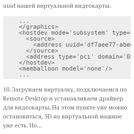
uuid нашей виртуальной видеокарты.
    ...

    </graphics>

    <hostdev mode='subsystem' type='
      <source>

        <address uuid='df7aee77-abed
      </source>

      <address type='pci' domain='0x
    </hostdev>

    <memballoon model='none'/>

10. Загружаем виртуалку, подключаемся по
Remote Desktop и устанавливаем драйвер
для видеокарты. На этом пункте уже можно
остановиться, 3D на виртуальной машине
уже есть. Но…