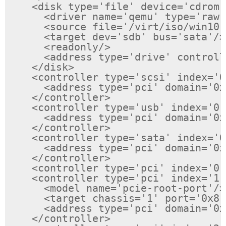
    <disk type='file' device='cdrom'>
      <driver name='qemu' type='raw'/
      <source file='/virt/iso/win10-
      <target dev='sdb' bus='sata'/>

      <readonly/>

      <address type='drive' controll
    </disk>

    <controller type='scsi' index='0
      <address type='pci' domain='0x
    </controller>

    <controller type='usb' index='0'
      <address type='pci' domain='0x
    </controller>

    <controller type='sata' index='0'
      <address type='pci' domain='0x
    </controller>

    <controller type='pci' index='0'
    <controller type='pci' index='1'
      <model name='pcie-root-port'/>

      <target chassis='1' port='0x8'/
      <address type='pci' domain='0x
    </controller>
