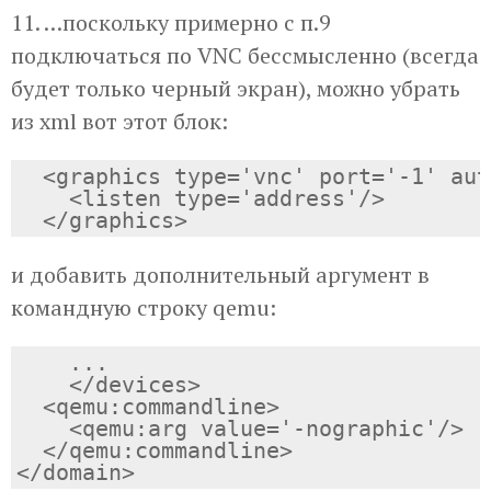
11. …поскольку примерно с п.9
подключаться по VNC бессмысленно (всегда
будет только черный экран), можно убрать
из xml вот этот блок:
  <graphics type='vnc' port='-1' aut
    <listen type='address'/>

и добавить дополнительный аргумент в
командную строку qemu:
    ...

    </devices>

  <qemu:commandline>

    <qemu:arg value='-nographic'/>

  </qemu:commandline>
