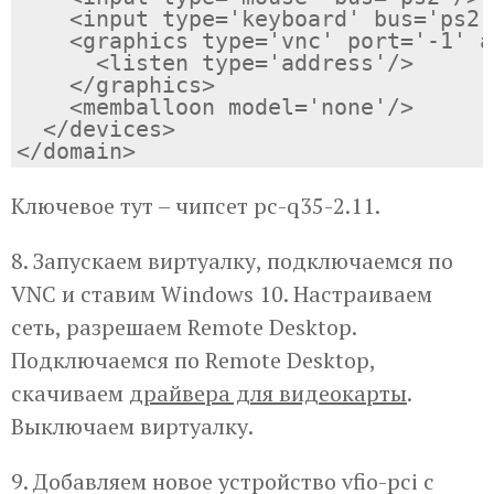
    <input type='keyboard' bus='ps2'/
    <graphics type='vnc' port='-1' a
      <listen type='address'/>

    </graphics>

    <memballoon model='none'/>

  </devices>

Ключевое тут – чипсет pc-q35-2.11.
8. Запускаем виртуалку, подключаемся по
VNC и ставим Windows 10. Настраиваем
сеть, разрешаем Remote Desktop.
Подключаемся по Remote Desktop,
скачиваем
драйвера для видеокарты
.
Выключаем виртуалку.
9. Добавляем новое устройство vfio-pci c