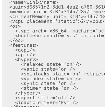
  <name>win1</name>

  <uuid>d68571d2-3dd1-4aa2-a780-3616
  <memory unit='KiB'>3145728</memory>
  <currentMemory unit='KiB'>3145728<
  <vcpu placement='static'>2</vcpu>

  <os>

    <type arch='x86_64' machine='pc-
    <bootmenu enable='yes' timeout='
  </os>

  <features>

    <acpi/>

    <apic/>

    <hyperv>

      <relaxed state='on'/>

      <vapic state='on'/>

      <spinlocks state='on' retries=
      <vpindex state='on'/>

      <synic state='on'/>

      <stimer state='on'/>

    </hyperv>

    <vmport state='off'/>

    <ioapic driver='kvm'/>
