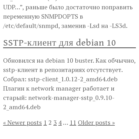
UDP…”, раньше было достаточно поправить
переменную SNMPDOPTS в
/etc/default/snmpd, заменив -Lsd на -LS3d.
SSTP-клиент для debian 10
Обновился на debian 10 buster. Как обчычно,
sstp-клиент в репозитариях отсутствует.
Собрал: sstp-client_1.0.12-2_amd64.deb
Плагин к network manager работает и
старый: network-manager-sstp_0.9.10-
2_amd64.deb
Posts
«
Newer posts
1
2
3
4
…
11
Older posts
»
pagination